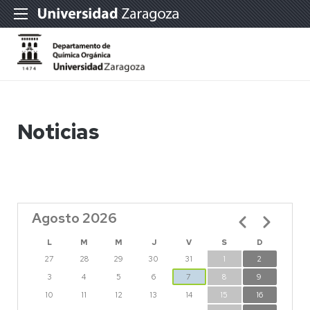
Noticias
Agosto 2026
Paginación
L
M
M
J
V
S
D
27
28
29
30
31
1
2
3
4
5
6
7
8
9
10
11
12
13
14
15
16