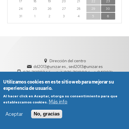
17
18
19
20
21
22
23
24
25
26
27
28
29
30
31
1
2
3
4
5
6
Dirección del centro
dd2013@unizar.es , sed2013@unizar.es
976 761203 (directo), 976 761000 (ext. 841203)
Utilizamos cookies en este sitio web para mejorar su
experiencia de usuario.
Al hacer click en Aceptar, otorga su consentimiento para que
Más info
establezcamos cookies.
Aviso Legal
Condiciones generales de uso
Aceptar
No, gracias
Política de Privacidad
Política de Cookies
Política de Accesibilidad